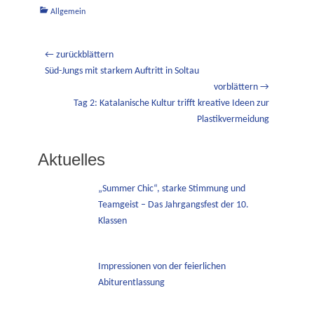
Kategorien
Allgemein
Beitragsnavigation
← zurückblättern
Vorheriger
Süd-Jungs mit starkem Auftritt in Soltau
Beitrag:
vorblättern →
Nächster
Tag 2: Katalanische Kultur trifft kreative Ideen zur
Beitrag:
Plastikvermeidung
Aktuelles
„Summer Chic“, starke Stimmung und
Teamgeist – Das Jahrgangsfest der 10.
Klassen
Impressionen von der feierlichen
Abiturentlassung