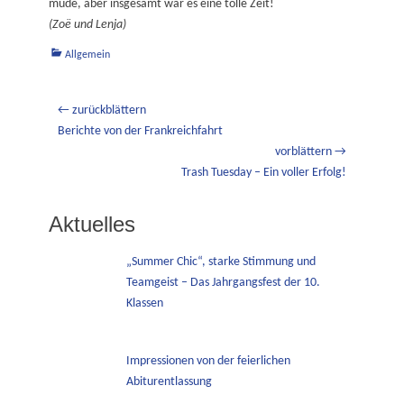
müde, aber insgesamt war es eine tolle Zeit!
(Zoë und Lenja)
Kategorien
Allgemein
Beitragsnavigation
← zurückblättern
Vorheriger
Berichte von der Frankreichfahrt
Beitrag:
vorblättern →
Nächster
Trash Tuesday – Ein voller Erfolg!
Beitrag:
Aktuelles
„Summer Chic“, starke Stimmung und
Teamgeist – Das Jahrgangsfest der 10.
Klassen
Impressionen von der feierlichen
Abiturentlassung