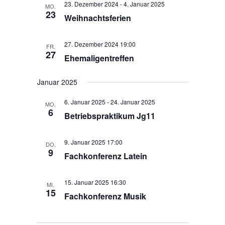
d
v
23. Dezember 2024
-
4. Januar 2025
MO.
23
i
A
Weihnachtsferien
g
n
a
s
27. Dezember 2024 19:00
FR.
t
27
i
Ehemaligentreffen
i
c
o
h
Januar 2025
n
t
6. Januar 2025
-
24. Januar 2025
MO.
e
6
Betriebspraktikum Jg11
n
,
9. Januar 2025 17:00
DO.
N
9
Fachkonferenz Latein
a
v
15. Januar 2025 16:30
i
MI.
15
Fachkonferenz Musik
g
a
t