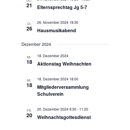
DO.
s
u
21
t
Elternsprechtag Jg 5-7
m
t
a
w
a
l
26. November 2024 18:30
ä
DI.
t
l
26
Hausmusikabend
h
u
t
l
n
u
e
Dezember 2024
g
n
n
A
g
18. Dezember 2024
.
MI.
n
18
e
Aktionstag Weihnachten
s
n
i
S
c
18. Dezember 2024 18:00
MI.
18
h
u
Mitgliederversammlung
t
c
Schulverein
e
h
n
e
20. Dezember 2024 9:30
-
11:20
FR.
-
20
u
Weihnachtsgottesdienst
N
n
a