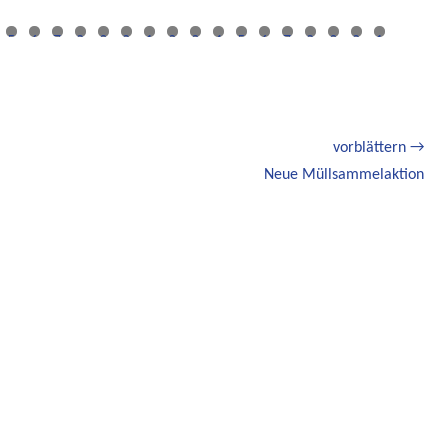
5
6
7
8
9
0
1
2
3
4
5
6
7
8
9
0
1
vorblättern →
Nächster
Neue Müllsammelaktion
Beitrag: