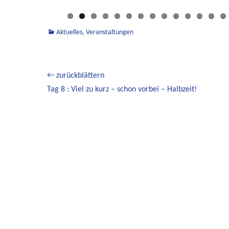
0
1
2
3
4
Kategorien
Aktuelles
,
Veranstaltungen
Beitragsnavigation
← zurückblättern
Vorheriger
Tag 8 : Viel zu kurz – schon vorbei – Halbzeit!
Beitrag: