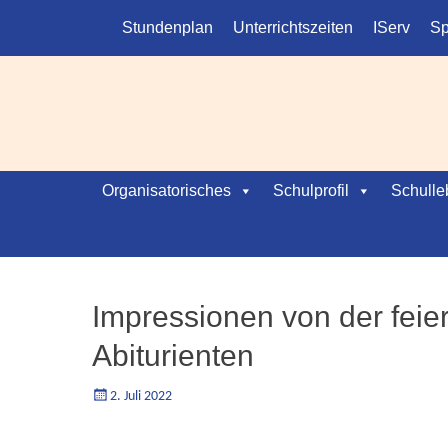
Kopfmenü
Weiter
Stundenplan
Unterrichtszeiten
IServ
Sp
zum
Inhalt
Hauptmenü
Weiter
Organisatorisches
Schulprofil
Schulle
zum
Inhalt
Impressionen von der feie
Abiturienten
Geschrieben
Autorgoe
2. Juli 2022
am