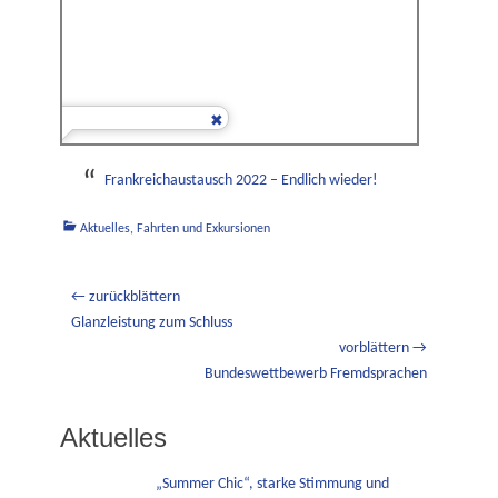
Frankreichaustausch 2022 – Endlich wieder!
Kategorien
Aktuelles
,
Fahrten und Exkursionen
Beitragsnavigation
← zurückblättern
Vorheriger
Glanzleistung zum Schluss
Beitrag:
vorblättern →
Nächster
Bundeswettbewerb Fremdsprachen
Beitrag:
Aktuelles
„Summer Chic“, starke Stimmung und